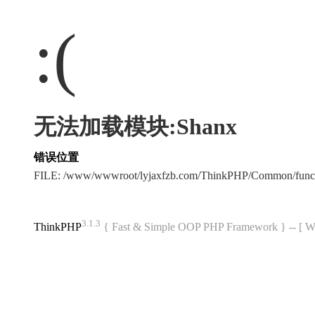
:(
无法加载模块:Shanx
错误位置
FILE: /www/wwwroot/lyjaxfzb.com/ThinkPHP/Common/func
3.1.3
ThinkPHP
{ Fast & Simple OOP PHP Framework } -- 