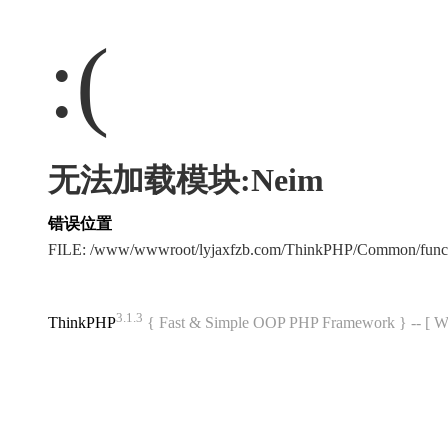
:(
无法加载模块:Neim
错误位置
FILE: /www/wwwroot/lyjaxfzb.com/ThinkPHP/Common/func
3.1.3
ThinkPHP
{ Fast & Simple OOP PHP Framework } -- 