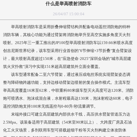
什么是举高喷射消防车
26/04/07 15:00:04
举高喷射消防车是采用折叠伸缩臂结构并配备电动遥控消防炮的特种
消防车辆，其核心功能为通过臂架将消防炮举升至高空实施多角度灭火剂
喷射。2025年三一重工推出的JP100型举高喷射消防车以159.66米喷水高度
创吉尼斯世界纪录，该车型采用行业首创的"6节伸缩+3节折叠"复合臂架设
计，最大喷射高度超过150米，在"应急使命·2025"深圳会场的"城市高层建
筑火灾扑救"演习中实现151米超高层建筑外立面全覆盖。
该车型通常配备二至六节臂架，通过液压或电控系统实现臂架姿态调
整与障碍物跨越功能，支持边移动臂架边喷射的复合操作模式。主流车型
举高高度覆盖16米至62米，中联重科80米级车型灭火高度可达120米。消防
炮可喷洒水、泡沫或混合液，水射程最高达130米，泡沫射程达60米，电子
遥控消防炮支持100米无线遥控与0-80升/秒流量调节。
末端外接口可建立高层建筑内部供水干线，高压供水臂架管道压力达
2.5Mpa。该装备适用于高层建筑（54米至90米以上）、大跨度厂房及石油
化工火灾场景，多剂联用车型可搭载超细干粉等灭火剂构建立体攻防体