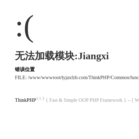
:(
无法加载模块:Jiangxi
错误位置
FILE: /www/wwwroot/lyjaxfzb.com/ThinkPHP/Common/func
3.1.3
ThinkPHP
{ Fast & Simple OOP PHP Framework } -- 