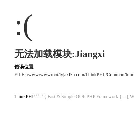
:(
无法加载模块:Jiangxi
错误位置
FILE: /www/wwwroot/lyjaxfzb.com/ThinkPHP/Common/func
3.1.3
ThinkPHP
{ Fast & Simple OOP PHP Framework } -- 